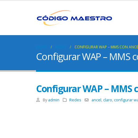
HOME
REDES
CONFIGURAR WAP – MMS CON ANC
Configurar WAP – MMS co
Configurar WAP – MMS c
By
admin
Redes
ancel
,
claro
,
configurar w