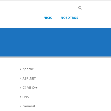
INICIO
NOSOTROS
Apache
ASP .NET
C# VB C++
DNS
General