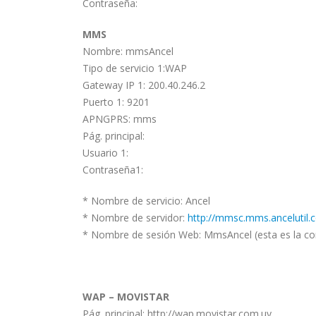
Contraseña:
MMS
Nombre: mmsAncel
Tipo de servicio 1:WAP
Gateway IP 1: 200.40.246.2
Puerto 1: 9201
APNGPRS: mms
Pág. principal:
Usuario 1:
Contraseña1:
* Nombre de servicio: Ancel
* Nombre de servidor:
http://mmsc.mms.ancelutil.
* Nombre de sesión Web: MmsAncel (esta es la co
WAP – MOVISTAR
Pág. principal: http://wap.movistar.com.uy