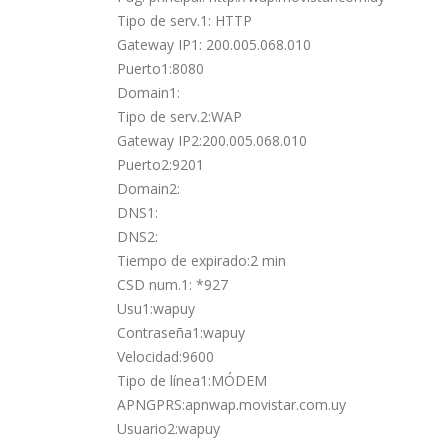
Tipo de serv.1: HTTP
Gateway IP1: 200.005.068.010
Puerto1:8080
Domain1:
Tipo de serv.2:WAP
Gateway IP2:200.005.068.010
Puerto2:9201
Domain2:
DNS1:
DNS2:
Tiempo de expirado:2 min
CSD num.1: *927
Usu1:wapuy
Contraseña1:wapuy
Velocidad:9600
Tipo de línea1:MÓDEM
APNGPRS:apnwap.movistar.com.uy
Usuario2:wapuy