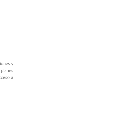
iones y
s planes
cceso a