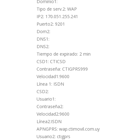
Dominio1:
Tipo de serv.2: WAP
IP2: 170.051.255.241
Puerto2: 9201
Dom2:
DNS1:
DNS2:
Tiempo de expirado: 2 min
CSD1: CTICSD
Contraseña: CTIGPRS999
Velocidad1:9600
Línea 1: ISDN
CSD2:
Usuario1:
Contraseña2:
Velocidad2:9600
Línea2:ISDN
APNGPRS: wap.ctimovil.com.uy
Usuario2: ctigprs