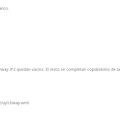
anco.
way IP2 quedan vacíos. El resto se completan copiándolos de la
82/uy/ctiwap.wml