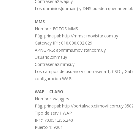
Contraseña2:wapuy
Los dominios(domain) y DNS pueden quedar en bl
MMS
Nombre: FOTOS MMS
Pág. principal: http://mmsc.movistar.com.uy
Gateway IP1: 010.000.002.029
APNGPRS: apnmms.movistar.com.uy
Usuario2:mmsuy
Contraseña2:mmsuy
Los campos de usuario y contraseña 1, CSD y Gate
configuración WAP.
WAP – CLARO
Nombre: wapgprs
Pág. principal: http://portalwap.ctimovil.com.uy:85
Tipo de serv.1:WAP
IP1:170.051.255.240
Puerto 1: 9201