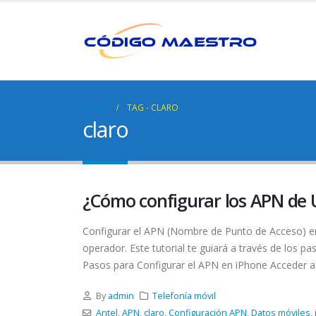
HOME
TAG -
CLARO
claro
¿Cómo configurar los APN de 
Configurar el APN (Nombre de Punto de Acceso) en t
operador. Este tutorial te guiará a través de los p
Pasos para Configurar el APN en iPhone Acceder a.
By
admin
Telefonía móvil
Antel
,
APN
,
claro
,
Configuración APN
,
Datos móviles
,