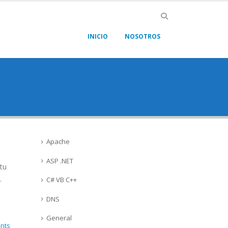
INICIO
NOSOTROS
Apache
ASP .NET
tu
.
C# VB C++
DNS
General
nts