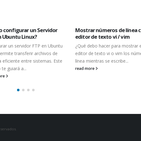
 configurar un Servidor
Mostrar números de línea c
n Ubuntu Linux?
editor de texto vi / vim
urar un servidor FTP en Ubuntu
¿Qué debo hacer para mostrar e
ermite transferir archivos de
editor de texto vi o vim los nú
 eficiente entre sistemas. Este
línea mientras se escribe...
 te guiará a...
read more
ore
eservados.