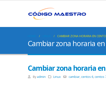
HOME
LINUX
CAMBIAR ZONA HORARIA EN CENTOS
Cambiar zona horaria en
Cambiar zona horaria en
By
admin
Linux
cambiar
,
centos 6
,
centos 