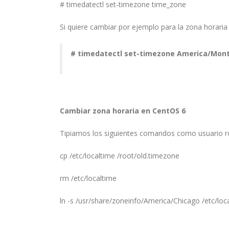
# timedatectl set-timezone time_zone
Si quiere cambiar por ejemplo para la zona horar
# timedatectl set-timezone America/Mon
Cambiar zona horaria en CentOS 6
Tipiamos los siguientes comandos como usuario r
cp /etc/localtime /root/old.timezone
rm /etc/localtime
ln -s /usr/share/zoneinfo/America/Chicago /etc/loc