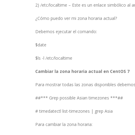
2) /etc/localtime – Este es un enlace simbólico al 
¿Cómo puedo ver mi zona horaria actual?
Debemos ejecutar el comando:
$date
$ls -l /etc/localtime
Cambiar
la zona horaria actual en CentOS 7
Para mostrar todas las zonas disponibles debemos 
##*** Grep possible Asian timezones ***##
# timedatectl list-timezones | grep Asia
Para cambiar la zona horaria: