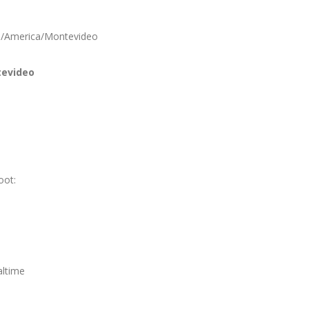
ia /America/Montevideo
tevideo
oot:
altime