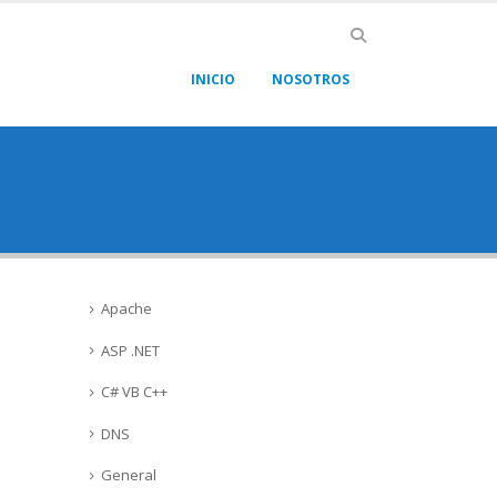
INICIO
NOSOTROS
Apache
ASP .NET
C# VB C++
DNS
General