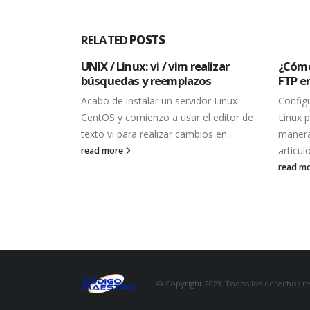
RELATED
POSTS
eros por
UNIX / Linux: vi / vim realizar
¿Cómo
nd
búsquedas y reemplazos
FTP e
rvidores es
Acabo de instalar un servidor Linux
Config
llenado de
CentOS y comienzo a usar el editor de
Linux p
ue estos
texto vi para realizar cambios en...
manera
do un...
artículo
read more
read m
© Copyright 2023. Todos los derechos r