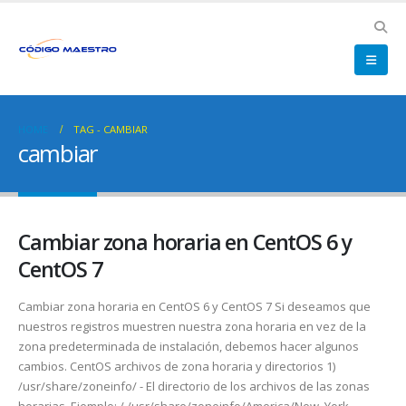
HOME
TAG -
CAMBIAR
cambiar
Cambiar zona horaria en CentOS 6 y
CentOS 7
Cambiar zona horaria en CentOS 6 y CentOS 7 Si deseamos que
nuestros registros muestren nuestra zona horaria en vez de la
zona predeterminada de instalación, debemos hacer algunos
cambios. CentOS archivos de zona horaria y directorios 1)
/usr/share/zoneinfo/ - El directorio de los archivos de las zonas
horarias. Ejemplo: / /usr/share/zoneinfo/America/New_York