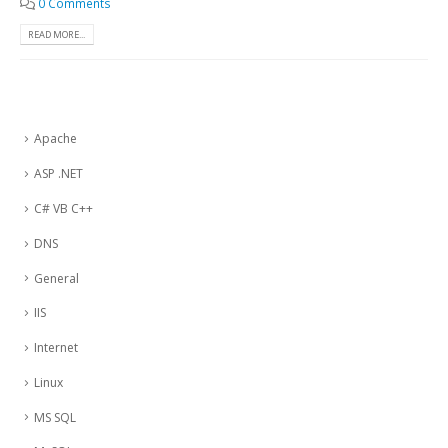
0 Comments
READ MORE...
Apache
ASP .NET
C# VB C++
DNS
General
IIS
Internet
Linux
MS SQL