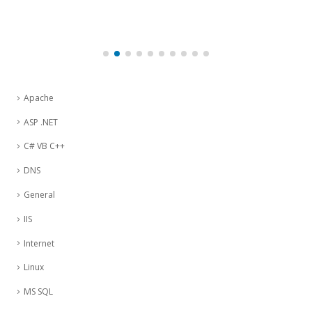
Apache
ASP .NET
C# VB C++
DNS
General
IIS
Internet
Linux
MS SQL