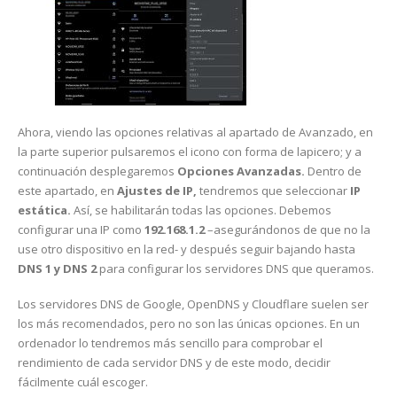
Ahora, viendo las opciones relativas al apartado de Avanzado, en
la parte superior pulsaremos el icono con forma de lapicero; y a
continuación desplegaremos
Opciones Avanzadas.
Dentro de
este apartado, en
Ajustes de IP,
tendremos que seleccionar
IP
estática.
Así, se habilitarán todas las opciones. Debemos
configurar una IP como
192.168.1.2
–asegurándonos de que no la
use otro dispositivo en la red- y después seguir bajando hasta
DNS 1 y DNS 2
para configurar los servidores DNS que queramos.
Los servidores DNS de Google, OpenDNS y Cloudflare suelen ser
los más recomendados, pero no son las únicas opciones. En un
ordenador lo tendremos más sencillo para comprobar el
rendimiento de cada servidor DNS y de este modo, decidir
fácilmente cuál escoger.