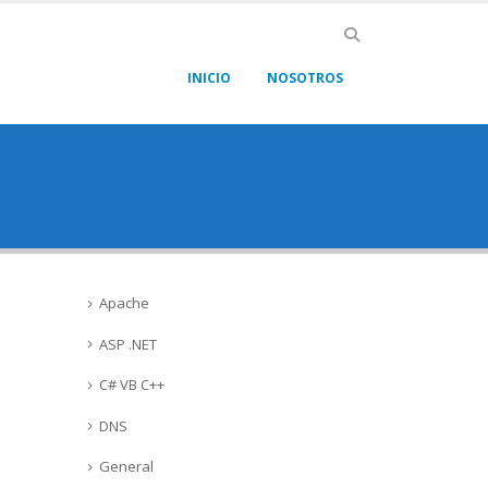
INICIO
NOSOTROS
Apache
ASP .NET
C# VB C++
DNS
General