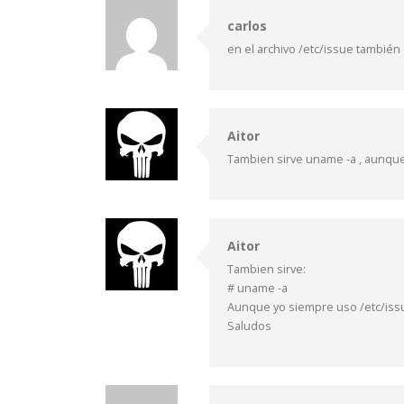
carlos
en el archivo /etc/issue también
Aitor
Tambien sirve uname -a , aunque
Aitor
Tambien sirve:
# uname -a
Aunque yo siempre uso /etc/issu
Saludos