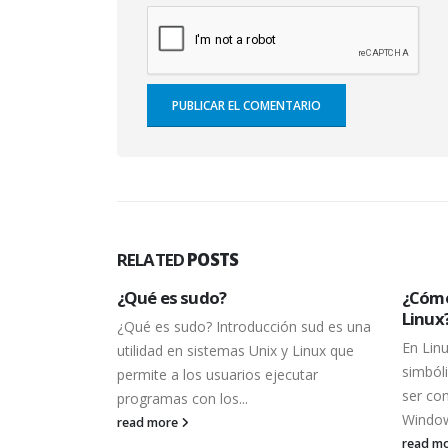
RELATED
POSTS
x en Linux?
¿Qué es sudo?
¿Cómo
Linux
la última
¿Qué es sudo? Introducción sud es una
En Lin
ux? Se puede
utilidad en sistemas Unix y Linux que
simbóli
na manera
permite a los usuarios ejecutar
ser co
programas con los...
Window
read more
read m