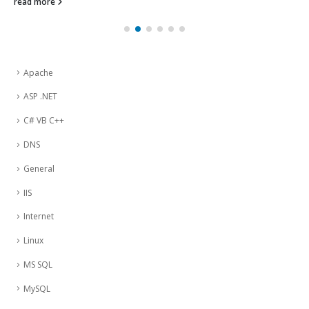
read more
Apache
ASP .NET
C# VB C++
DNS
General
IIS
Internet
Linux
MS SQL
MySQL