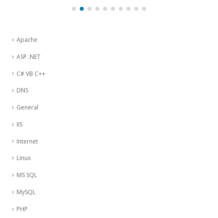
Apache
ASP .NET
C# VB C++
DNS
General
IIS
Internet
Linux
MS SQL
MySQL
PHP