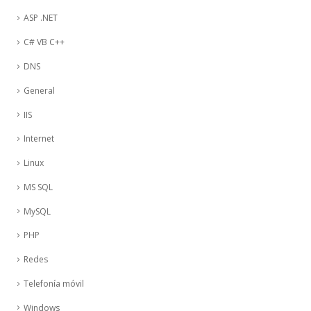
ASP .NET
C# VB C++
DNS
General
IIS
Internet
Linux
MS SQL
MySQL
PHP
Redes
Telefonía móvil
Windows