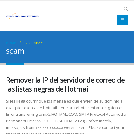
HOME
TAG -
SPAM
spam
Remover la IP del servidor de correo de
las listas negras de Hotmail
Si les llega ocurrir que los mensajes que envíen de su dominio a
cualquier cuenta de Hotmail, tiene un rebote similar al siguiente:
Error transferring to mx2.HOTMAIL.COM; SMTP Protocol Returned a
Permanent Error 550 SC-001 (SNT0-MC2-F23) Unfortunately,
messages from xxx.xxx.xxx.xxx weren't sent. Please contact your
Internet service provider since part of their...