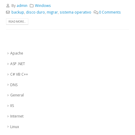
By
admin
Windows
backup
,
disco duro
,
migrar
,
sistema operativo
0 Comments
READ MORE...
Apache
ASP .NET
C# VB C++
DNS
General
IIS
Internet
Linux