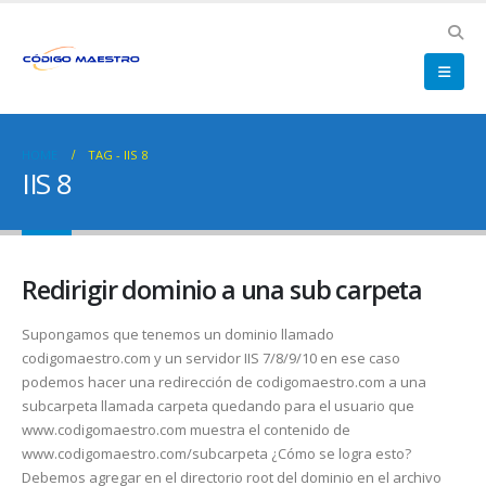
HOME
TAG -
IIS 8
IIS 8
Redirigir dominio a una sub carpeta
Supongamos que tenemos un dominio llamado
codigomaestro.com y un servidor IIS 7/8/9/10 en ese caso
podemos hacer una redirección de codigomaestro.com a una
subcarpeta llamada carpeta quedando para el usuario que
www.codigomaestro.com muestra el contenido de
www.codigomaestro.com/subcarpeta ¿Cómo se logra esto?
Debemos agregar en el directorio root del dominio en el archivo