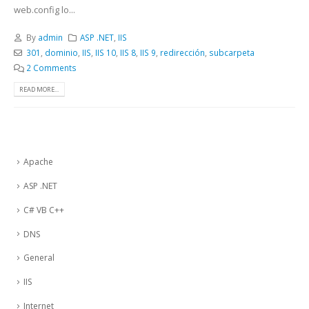
web.config lo...
By
admin
ASP .NET
,
IIS
301
,
dominio
,
IIS
,
IIS 10
,
IIS 8
,
IIS 9
,
redirección
,
subcarpeta
2 Comments
READ MORE...
Apache
ASP .NET
C# VB C++
DNS
General
IIS
Internet