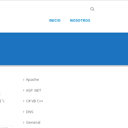
INICIO
NOSOTROS
Apache
ASP .NET
s
 \;
C# VB C++
DNS
General