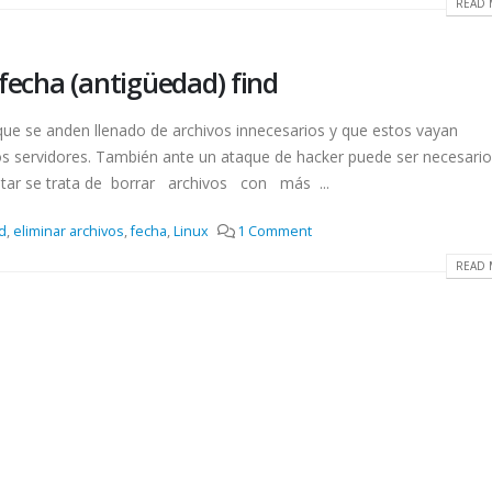
READ 
 fecha (antigüedad) find
e se anden llenado de archivos innecesarios y que estos vayan
s servidores. También ante un ataque de hacker puede ser necesario
citar se trata de borrar archivos con más ...
d
,
eliminar archivos
,
fecha
,
Linux
1 Comment
READ 