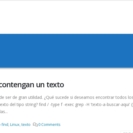
 contengan un texto
de ser de gran utilidad. ¿Qué sucede si deseamos encontrar todos lo
to del tipo string? find / -type f -exec grep -H 'texto-a-buscar-aqui' {}
s...
 find
,
Linux
,
texto
0 Comments